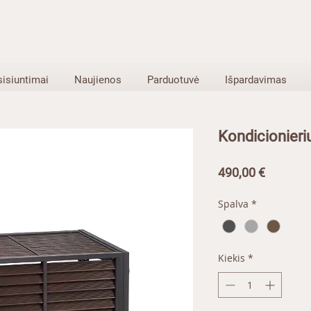
sisiuntimai
Naujienos
Parduotuvė
Išpardavimas
Kondicionier
Price
490,00 €
Spalva
*
Kiekis
*