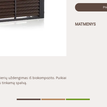
Pr
MATMENYS
1080 x 640 x 850 m
nierių uždengimas iš biokompozito. Puikiai
s tinkamą spalvą.