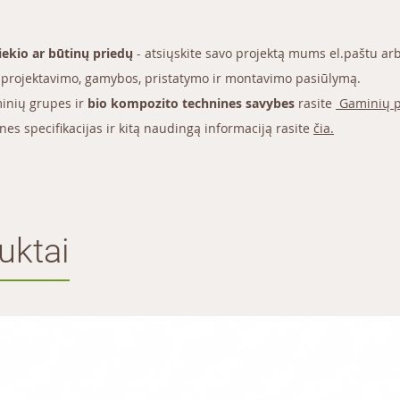
kiekio ar būtinų priedų
- atsiųskite savo projektą mums
el.paštu
arb
projektavimo, gamybos, pristatymo ir montavimo pasiūlymą.
inių grupes ir
bio kompozito technines savybes
rasite
Gaminių p
ines specifikacijas ir kitą naudingą informaciją rasite
čia.
uktai