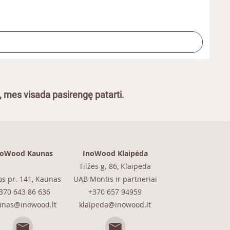
, mes visada pasirengę patarti.
noWood Kaunas
InoWood Klaipėda
Tilžės g. 86, Klaipėda
os pr. 141, Kaunas
UAB Montis ir partneriai
370 643 86 636
+370 657 94959
unas@inowood.lt
klaipeda@inowood.lt