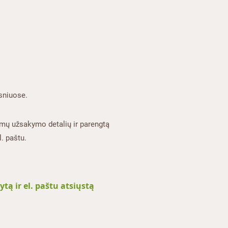
niuose.​
omų užsakymo detalių ir parengtą
. paštu.
ą ir el. paštu atsiųstą