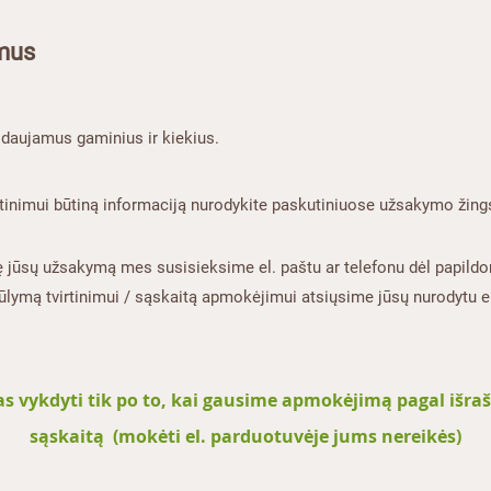
mus
daujamus gaminius ir kiekius​​.
tinimui būtiną informaciją nurodykite paskutiniuose užsakymo žings
 jūsų užsakymą mes susisieksime el. paštu ar telefonu dėl papild
ūlymą tvirtinimui / sąskaitą apmokėjimui atsiųsime jūsų nurodytu el
 vykdyti tik po to, kai gausime apmokėjimą pagal išrašyt
sąskaitą (mokėti el. parduotuvėje jums nereikės)