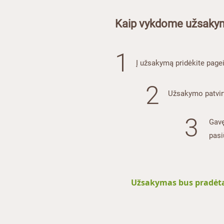
Kaip vykdome užsaky
1
Į užsakymą pridėkite pagei
2
​Užsakymo patvir
3
Gavę
pasi
Užsakymas bus pradėtas