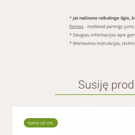
*
Jei nežinote reikalingo ilgio, 
formos
- InoWood parengs jums 
* Daugiau informacijos apie gam
*
Montavimo instrukcijas
, techn
Susiję prod
Kaina už vnt.