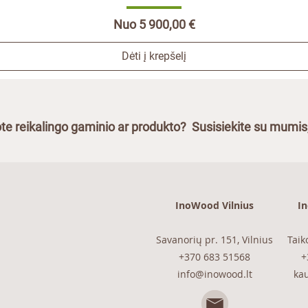
Pardavimo kaina
Nuo
5 900,00 €
Dėti į krepšelį
te reikalingo gaminio ar produkto? Susisiekite su mumis
InoWood Vilnius
I
Savanorių pr. 151, Vilnius
Taik
+370 683 51568
+
info@inowood.lt
ka