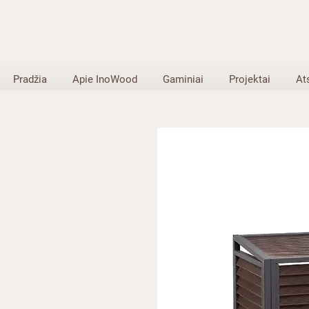
Pradžia
Apie InoWood
Gaminiai
Projektai
At