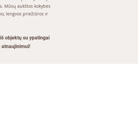
us. Mūsų aukštos kokybės
o, lengvos priežiūros ir
š objektų su ypatingai
atnaujinimui! ​