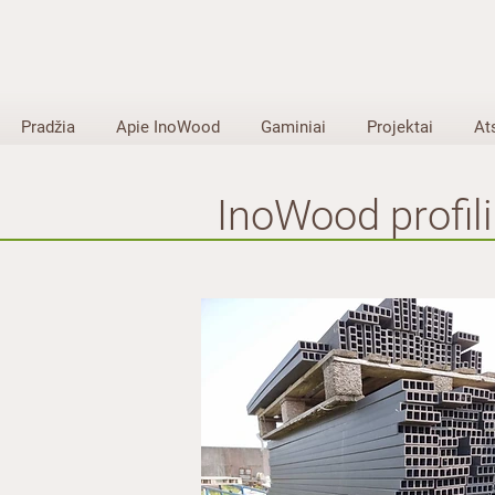
Pradžia
Apie InoWood
Gaminiai
Projektai
At
InoWood profili