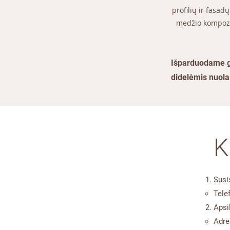
profilių ir fasa
medžio kompozit
Išparduodame ga
didelėmis nuola
K
Susi
Tele
Apsi
Adre