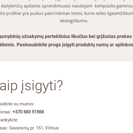
dų dailylenčių apdailos sprendimuose naudojant kompozito gamini
o profiliai yra puikus pasirinkimas tiems, kurie ieško ilgaamžiškum
ekologiškumo.
mybinių užsakymų perteklinius likučius bei grįžusias prekes i
idomis. Pasinaudokite proga įsigyti produktų namų ar aplinkos 
aip įsigyti?
siekite su mumis:
fonas:
+370 683 51568
lankykite:
sas: Savanorių pr. 151, Vilnius