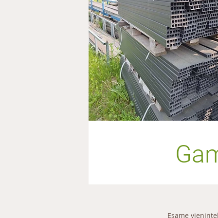
Gami
Esame vienintel