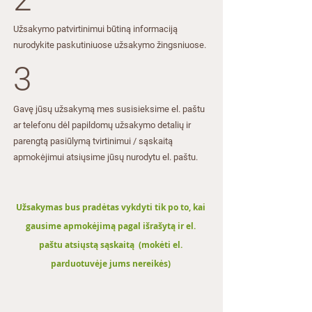
​Užsakymo patvirtinimui būtiną informaciją
nurodykite paskutiniuose užsakymo žingsniuose.​
3
Gavę jūsų užsakymą mes susisieksime el. paštu
ar telefonu dėl papildomų užsakymo detalių ir
parengtą pasiūlymą tvirtinimui / sąskaitą
apmokėjimui atsiųsime jūsų nurodytu el. paštu.
Užsakymas bus pradėtas vykdyti tik po to, kai
gausime apmokėjimą pagal išrašytą ir el.
paštu atsiųstą sąskaitą (mokėti el.
parduotuvėje jums nereikės)