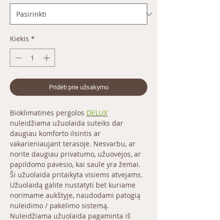
Kiekis
*
Pridėti prie užsakymo
Bioklimatinės pergolos
DELUX
nuleidžiama užuolaida suteiks dar
daugiau komforto ilsintis ar
vakarieniaujant terasoje. Nesvarbu, ar
norite daugiau privatumo, užuovėjos, ar
papildomo pavėsio, kai saulė yra žemai.
Ši užuolaida pritaikyta visiems atvejams.
Užuolaidą galite nustatyti bet kuriame
norimame aukštyje, naudodami patogią
nuleidimo / pakėlimo sistemą.
Nuleidžiama užuolaida pagaminta iš