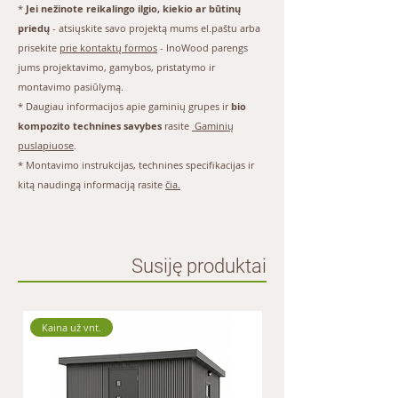
*
Jei nežinote reikalingo ilgio, kiekio ar būtinų
priedų
- atsiųskite savo projektą mums
el.paštu
arba
prisekite
prie kontaktų formos
- InoWood parengs
jums projektavimo, gamybos, pristatymo ir
montavimo pasiūlymą.
* Daugiau informacijos apie gaminių grupes ir
bio
kompozito technines savybes
rasite
Gaminių
puslapiuose
.
*
Montavimo instrukcijas
, technines specifikacijas ir
kitą naudingą informaciją rasite
čia.
Susiję produktai
Kaina už vnt.
Kaina už 1 m.