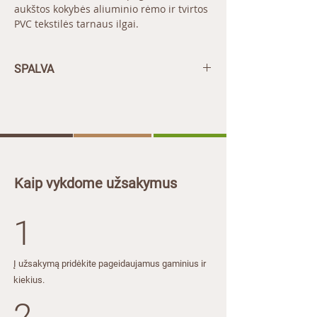
aukštos kokybės aliuminio rėmo ir tvirtos
PVC tekstilės tarnaus ilgai.
SPALVA
Antracitas
Kaip vykdome užsakymus
1
Į užsakymą pridėkite pageidaujamus gaminius ir
kiekius​​.
2