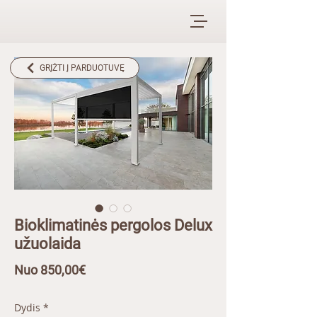
GRĮŽTI Į PARDUOTUVĘ
Bioklimatinės pergolos Delux
užuolaida
Pardavimo
Nuo
850,00€
kaina
Dydis
*