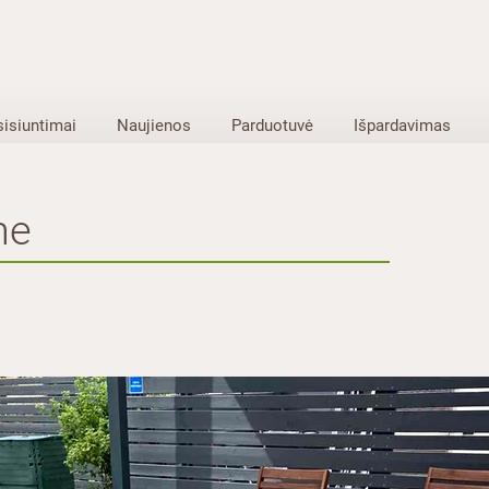
sisiuntimai
Naujienos
Parduotuvė
Išpardavimas
me