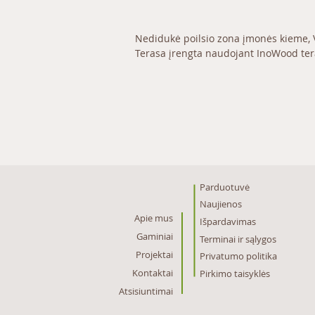
Nedidukė poilsio zona įmonės kieme, V
Terasa įrengta naudojant InoWood tera
Parduotuvė
Naujienos
Apie mus
Išpardavimas
Gaminiai
Terminai ir sąlygos
Projektai
Privatumo politika
Kontaktai
Pirkimo taisyklės
Atsisiuntimai