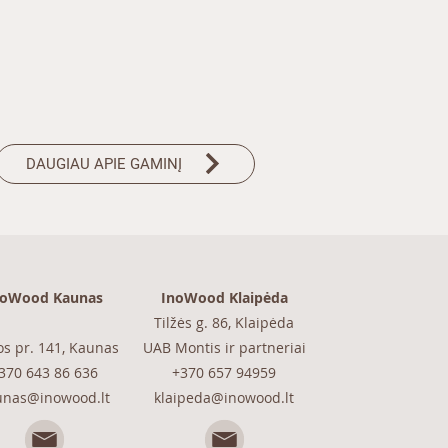
DAUGIAU APIE GAMINĮ
noWood Kaunas
InoWood Klaipėda
Tilžės g. 86, Klaipėda
os pr. 141, Kaunas
UAB Montis ir partneriai
370 643 86 636
+370 657 94959
unas@inowood.lt
klaipeda@inowood.lt