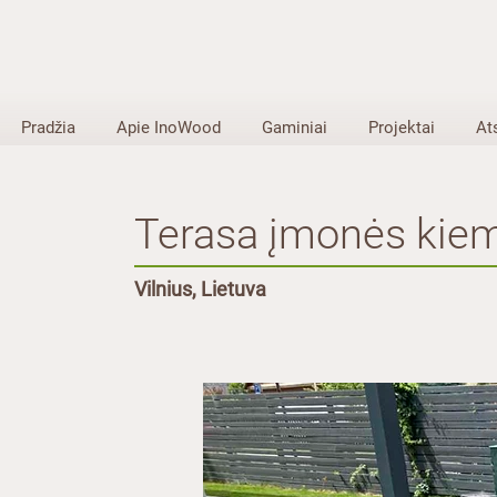
Pradžia
Apie InoWood
Gaminiai
Projektai
At
Terasa įmonės kie
Vilnius, Lietuva