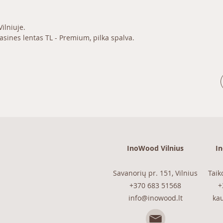
ilniuje.
sines lentas TL - Premium, pilka spalva.
InoWood Vilnius
I
Savanorių pr. 151, Vilnius
Taik
+370 683 51568
+
info@inowood.lt
ka