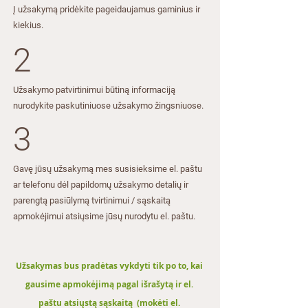
derinamas atskirai.
Į užsakymą pridėkite pageidaujamus gaminius ir
Užsakant spec. ilgio projektus, kuriuose
kiekius​​.
yra ir standartinio ilgio lentos, visoms
2
gaminamoms lentoms taikoma spec. ilgio
kaina.
Gaminamų profilių žingsnis - 0,1 m,
​Užsakymo patvirtinimui būtiną informaciją
profiliai gali būti šiek tiek ilgesni (iki 20
nurodykite paskutiniuose užsakymo žingsniuose.​
mm).
3
REKOMENDACIJOS MONTAVIMUI:
Prieš pradedant darbą, būtina atidžiai
susipažinti su montavimo instukcijos
Gavę jūsų užsakymą mes susisieksime el. paštu
rekomendacijomis.
ar telefonu dėl papildomų užsakymo detalių ir
Gamintojas ir pardavėjas neatsako už
parengtą pasiūlymą tvirtinimui / sąskaitą
galimą žalą ir/ar produkto pažeidimus,
apmokėjimui atsiųsime jūsų nurodytu el. paštu.
jeigu jis bus neteisingai montuojamas.
Jeigu pirkėjas nesilaikys montavimo
instrukcijų, jis neteks garantijos visai
Užsakymas bus pradėtas vykdyti tik po to, kai
sistemai.
Gaminiai iš medžio- plastiko kompozito
gausime apmokėjimą pagal išrašytą ir el.
negali būti naudojami kaip nešančiųjų
paštu atsiųstą sąskaitą (mokėti el.