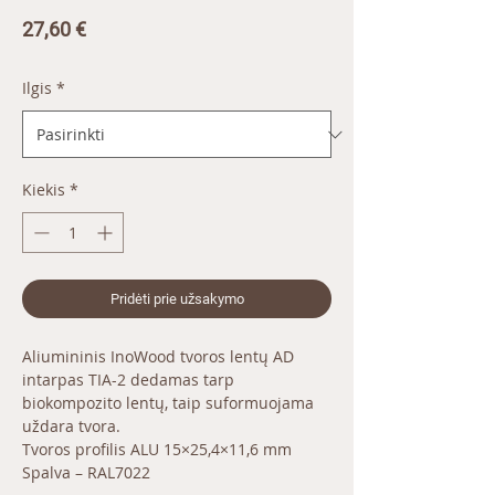
Price
27,60 €
Ilgis
*
Kiekis
*
Pridėti prie užsakymo
Aliumininis InoWood tvoros lentų AD
intarpas TIA-2 dedamas tarp
biokompozito lentų, taip suformuojama
uždara tvora.
Tvoros profilis ALU 15×25,4×11,6 mm
Spalva – RAL7022