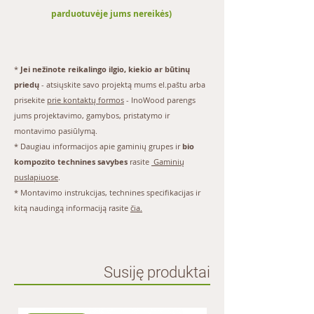
konstrukcijų elementai.
parduotuvėje jums nereikės)
Gaminius iš medžio-plastiko kompozito
galima apdirbti mechaniškai (pjauti,
gręžti, obliuoti) ir montuoti, kaip ir
gaminius iš įprasto medžio, naudojant
*
Jei nežinote reikalingo ilgio, kiekio ar būtinų
standartinius instrumentus. Medžio-
priedų
- atsiųskite savo projektą mums
el.paštu
arba
plastiko kompozito gaminių pjovimui
prisekite
prie kontaktų formos
- InoWood parengs
rekomenduojama naudoti pjūklus su
jums projektavimo, gamybos, pristatymo ir
smulkiais dantukais arba diskinį pjūklą,
montavimo pasiūlymą.
skirtą PVC ir DSP pjovimui.
* Daugiau informacijos apie gaminių grupes ir
bio
Optimali temperatūra montavimo darbų
kompozito technines savybes
rasite
Gaminių
atlikimui yra nuo+5°Ciki+30°C
puslapiuose
.
Terasos sistemą būtina montuoti ant
paruošto pagrindo (pamato).
*
Montavimo instrukcijas
, technines specifikacijas ir
Po prekių sumontavimo pretenzijos dėl
kitą naudingą informaciją rasite
čia.
nekokybiškų prekių nepriimamos.
Pirkėjas, tvirtindamas užsakymą, yra
susipažinęs su šia informacija.
Susiję produktai
SPALVOS:
Populiariausios standartinės spalvos yra:
• antracitas (spalvos kodas – 09),