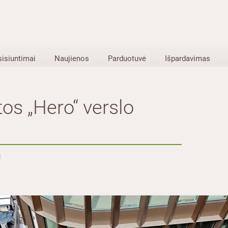
sisiuntimai
Naujienos
Parduotuvė
Išpardavimas
os „Hero“ verslo
a