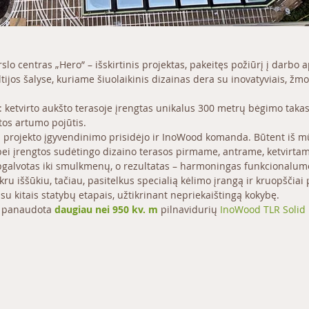
rslo centras „Hero” – išskirtinis projektas, pakeitęs požiūrį į darbo ap
ltijos šalyse, kuriame šiuolaikinis dizainas dera su inovatyviais, žmo
 ketvirto aukšto terasoje įrengtas unikalus 300 metrų bėgimo takas,
tos artumo pojūtis.
projekto įgyvendinimo prisidėjo ir InoWood komanda. Būtent iš mūs
ei įrengtos sudėtingo dizaino terasos pirmame, antrame, ketvirtame
galvotas iki smulkmenų, o rezultatas – harmoningas funkcionalumo 
u iššūkiu, tačiau, pasitelkus specialią kėlimo įrangą ir kruopščiai
i su kitais statybų etapais, užtikrinant nepriekaištingą kokybę.
r panaudota 
daugiau nei 950 kv. m
 pilnavidurių
InoWood TLR Solid