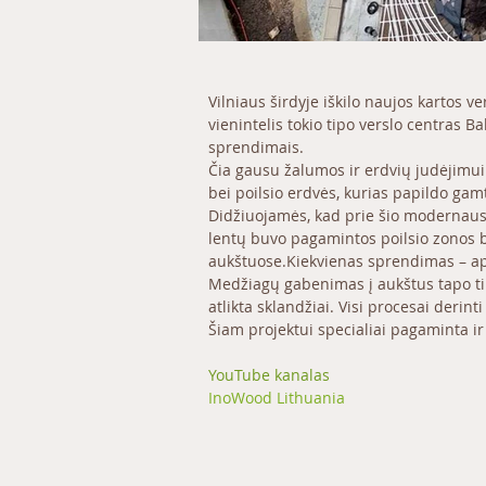
Vilniaus širdyje iškilo naujos kartos ve
vienintelis tokio tipo verslo centras Ba
sprendimais.
Čia gausu žalumos ir erdvių judėjimui:
bei poilsio erdvės, kurias papildo gam
Didžiuojamės, kad prie šio modernaus 
lentų buvo pagamintos poilsio zonos b
aukštuose.Kiekvienas sprendimas – ap
Medžiagų gabenimas į aukštus tapo tikr
atlikta sklandžiai. Visi procesai derint
Šiam projektui specialiai pagaminta i
YouTube kanalas
InoWood Lithuania