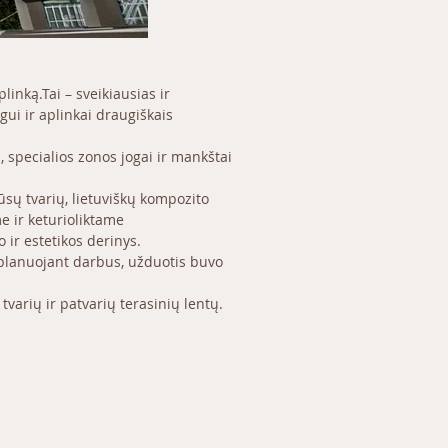
linką.Tai – sveikiausias ir 
gui ir aplinkai draugiškais 
 specialios zonos jogai ir mankštai 
ų tvarių, lietuviškų kompozito 
 ir keturioliktame 
ir estetikos derinys.
 planuojant darbus, užduotis buvo 
tvarių ir patvarių terasinių lentų.