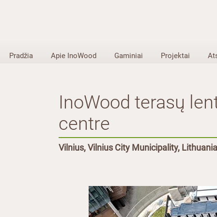
Pradžia
Apie InoWood
Gaminiai
Projektai
At
InoWood terasų lent
centre
Vilnius, Vilnius City Municipality, Lithuani