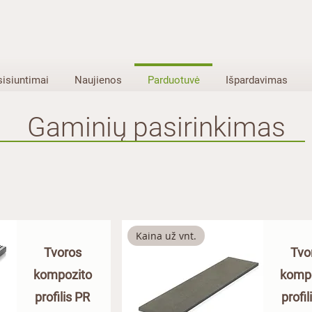
sisiuntimai
Naujienos
Parduotuvė
Išpardavimas
Gaminių pasirinkimas
Kaina už vnt.
Tvoros
Tvo
kompozito
komp
profilis PR
profil