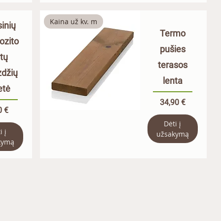
Kaina už kv. m
inių
Termo
ozito
pušies
tų
terasos
zdžių
lenta
etė
Kaina
34,90 €
na
0 €
Dėti į
i į
užsakymą
kymą