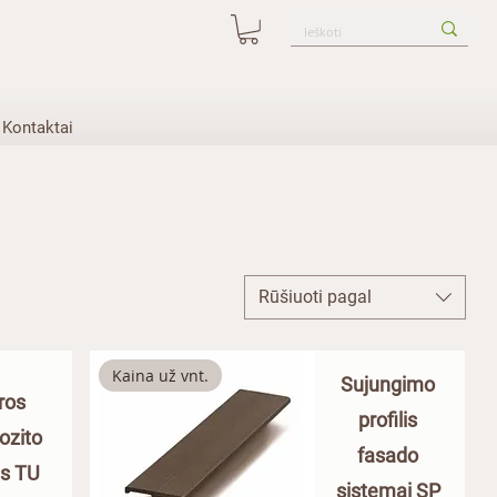
Kontaktai
Rūšiuoti pagal
Kaina už vnt.
Sujungimo
ros
profilis
ozito
fasado
is TU
sistemai SP