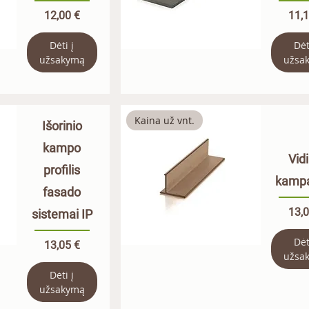
Kaina
Kai
12,00 €
11,1
Dėti į
Dėt
užsakymą
užsa
Kaina už vnt.
Išorinio
kampo
Vidi
profilis
kamp
fasado
Kai
13,0
sistemai IP
Dėt
Kaina
13,05 €
užsa
Dėti į
užsakymą