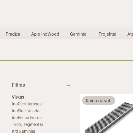
Pradžia
Apie InoWood
Gaminiai
Projektai
At
Filtras
Viskas
Kaina už vnt.
InoDeck terasos
InoSide fasadai
InoFence tvoros
Tvorų segmentai
Kiti Gaminiai