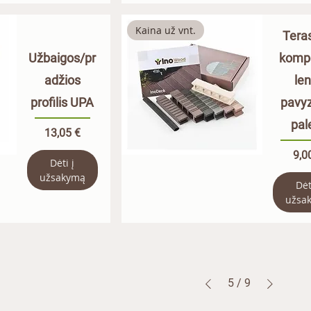
Kaina už vnt.
Teras
Užbaigos/pr
komp
adžios
len
profilis UPA
pavy
pal
Kaina
13,05 €
Kai
9,0
Dėti į
užsakymą
Dėt
užsa
5
/
9