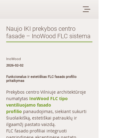
Naujo IKI prekybos centro
fasade – InoWood FLC sistema
InoWood
2026-02-02
Funkcionalus ir estetiškas FLC fasado profilio
pritaikymas
Prekybos centro Vilniuje architektūroje 
numatytas 
InoWood FLC tipo 
ventiliuojamo fasado 
profilio
 panaudojimas, siekiant sukurti 
šiuolaikišką, estetiškai patrauklų ir 
ilgaamžį pastato vaizdą.
FLC fasado profiliai integruoti 
pagrindinėse akcentinėse pastato 