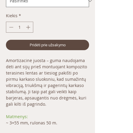
Kiekis
*
Pridėti prie užsakymo
Amortizacinė juosta – guma naudojama
dėti ant sijų prieš montuojant kompozito
terasines lentas ar tiesiog pakišti po
pirmu karkaso sluoksniu, kad sumažintų
vibraciją, triukšmą ir pagerintų karkaso
stabilumą. Ji taip pat gali veikti kaip
barjeras, apsaugantis nuo drėgmės, kuri
gali kilti iš pagrindo.
Matmenys:
~ 3×55 mm, rulonas 50 m.