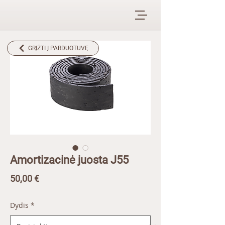
GRĮŽTI Į PARDUOTUVĘ
Amortizacinė juosta J55
Price
50,00 €
Dydis
*