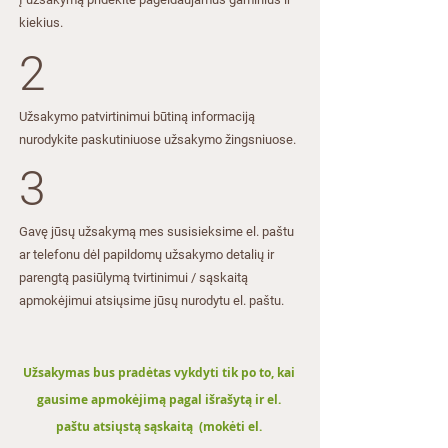
Užsakant spec. ilgio projektus, kuriuose
kiekius​​.
yra ir standartinio ilgio lentos, visoms
2
gaminamoms lentoms taikoma spec. ilgio
kaina.
Gaminamų profilių žingsnis - 0,1 m,
​Užsakymo patvirtinimui būtiną informaciją
profiliai gali būti šiek tiek ilgesni (iki 20
nurodykite paskutiniuose užsakymo žingsniuose.​
mm).
3
REKOMENDACIJOS MONTAVIMUI:
Prieš pradedant darbą, būtina atidžiai
susipažinti su montavimo instukcijos
Gavę jūsų užsakymą mes susisieksime el. paštu
rekomendacijomis.
ar telefonu dėl papildomų užsakymo detalių ir
Gamintojas ir pardavėjas neatsako už
parengtą pasiūlymą tvirtinimui / sąskaitą
galimą žalą ir/ar produkto pažeidimus,
apmokėjimui atsiųsime jūsų nurodytu el. paštu.
jeigu jis bus neteisingai montuojamas.
Jeigu pirkėjas nesilaikys montavimo
instrukcijų, jis neteks garantijos visai
Užsakymas bus pradėtas vykdyti tik po to, kai
sistemai.
Gaminiai iš medžio- plastiko kompozito
gausime apmokėjimą pagal išrašytą ir el.
negali būti naudojami kaip nešančiųjų
paštu atsiųstą sąskaitą (mokėti el.
konstrukcijų elementai.