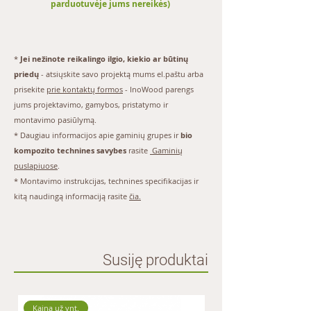
parduotuvėje jums nereikės)
Gaminius iš medžio-plastiko kompozito
galima apdirbti mechaniškai (pjauti,
gręžti, obliuoti) ir montuoti, kaip ir
gaminius iš įprasto medžio, naudojant
*
Jei nežinote reikalingo ilgio, kiekio ar būtinų
standartinius instrumentus. Medžio-
priedų
- atsiųskite savo projektą mums
el.paštu
arba
plastiko kompozito gaminių pjovimui
prisekite
prie kontaktų formos
- InoWood parengs
rekomenduojama naudoti pjūklus su
jums projektavimo, gamybos, pristatymo ir
smulkiais dantukais arba diskinį pjūklą,
montavimo pasiūlymą.
skirtą PVC ir DSP pjovimui.
* Daugiau informacijos apie gaminių grupes ir
bio
Optimali temperatūra montavimo darbų
kompozito technines savybes
rasite
Gaminių
atlikimui yra nuo+5°Ciki+30°C
puslapiuose
.
Terasos sistemą būtina montuoti ant
paruošto pagrindo (pamato).
*
Montavimo instrukcijas
, technines specifikacijas ir
Po prekių sumontavimo pretenzijos dėl
kitą naudingą informaciją rasite
čia.
nekokybiškų prekių nepriimamos.
Pirkėjas, tvirtindamas užsakymą, yra
susipažinęs su šia informacija.
Susiję produktai
SPALVOS:
Populiariausios standartinės spalvos yra:
• antracitas (spalvos kodas – 09),
Kaina už vnt.
Kaina už 1 m.